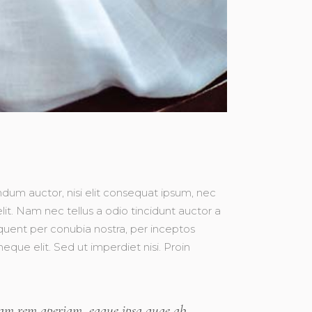
endum auctor, nisi elit consequat ipsum, nec
lit. Nam nec tellus a odio tincidunt auctor a
orquent per conubia nostra, per inceptos
que elit. Sed ut imperdiet nisi. Proin
otam rem aperiam, eaque ipsa quae ab