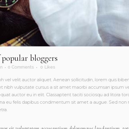
popular bloggers
in
0 Comments
0
Likes
h vel velit auctor aliquet. Aenean sollicitudin, lorem quis bib
amet nibh vulputate cursus a sit amet maorbi accumsan ipsum ve
uat auctor eu in elit. Classaptent taciti sociosqu ad litora t
rna eu felis dapibus condimentum sit amet a augue. Sed non ne
tra.
 error sit voluptatem accusantium doloremque laudantium, t