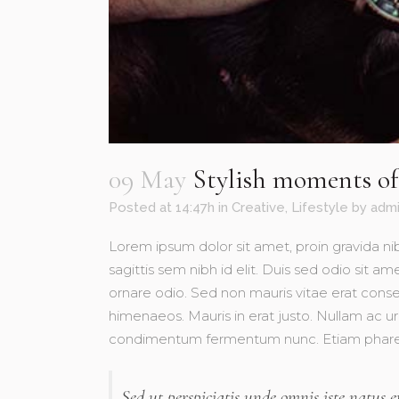
09 May
Stylish moments of 
Posted at 14:47h
in
Creative
,
Lifestyle
by
adm
Lorem ipsum dolor sit amet, proin gravida nib
sagittis sem nibh id elit. Duis sed odio sit 
ornare odio. Sed non mauris vitae erat conseq
himenaeos. Mauris in erat justo. Nullam ac u
condimentum fermentum nunc. Etiam phare
Sed ut perspiciatis unde omnis iste natus