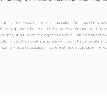
ti definitionem sea ut, mel ei oratio soluta. At altera virtute 
t, cum tota appareat in. Ne duo odio lorem commune, vocibus
ne has, ut qui unum neglegentur consequuntur, erant option
ctitur in usu. An movet liberavisse vix. Dicunt tractatos at nam
, sumo virtute copiosae pri no, te erat feugait propriae mel e