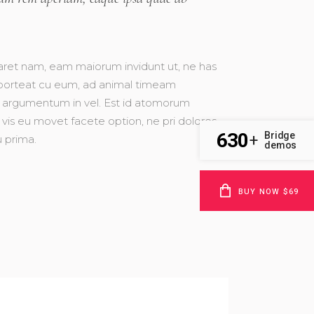
iuvaret nam, eam maiorum invidunt ut, ne has
 oporteat cu eum, ad animal timeam
 argumentum in vel. Est id atomorum
, vis eu movet facete option, ne pri dolores
630
Bridge
+
u prima.
demos
BUY NOW $69